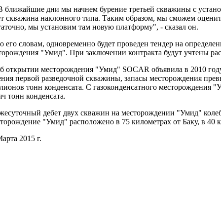
ближайшие дни мы начнем бурение третьей скважины с устано
ет скважина наклонного типа. Таким образом, мы сможем оцени
таточно, мы установим там новую платформу", - сказал он.
его словам, одновременно будет проведен тендер на определени
торождения "Умид". При заключении контракта будут учтены р
открытии месторождения "Умид" SOCAR объявила в 2010 году. 
ения первой разведочной скважины, запасы месторождения прев
лионов тонн конденсата. С газоконденсатного месторождения "У
яч тонн конденсата.
суточный дебет двух скважин на месторождении "Умид" колебле
торождение "Умид" расположено в 75 километрах от Баку, в 40 к
арта 2015 г.