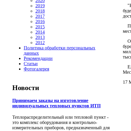
2020
"В 
2019
буд
2018
дос
2017
2016
По 
2015
мес
2014
2013
Об 
2012
бур
Политика обработки персональных
мил
данных
тыс
Рекомендации
Статьи
Еже
Фотогалерея
Мес
17 М
Новости
Принимаем заказы на изготовление
индивидуальных тепловых пунктов ИТП
Теплораспределительный или тепловой пункт -
это комплекс оборудования и контрольно-
измерительных приборов, предназначенный для