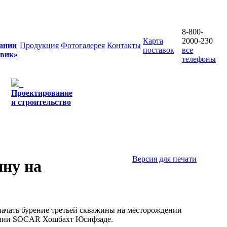
8-800-
Карта
2000-230
ании
Продукция
Фотогалерея
Контакты
поставок
все
овик»
телефоны
Проектирование
и строительство
Версия для печати
ну на
чать бурение третьей скважины на месторождении
пании SOCAR Хошбахт Юсифзаде.