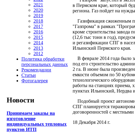
2021
в Пермском крае, который буд
2020
региона. Газ пойдет на нужд
2019
Газификация сжиженным при
2018
"Газпрома" в рамках "Програ
2017
кроме строительства завода 
2016
(12,6 тыс тонн в год), преду
2015
и регазификации СПГ в насе
2014
Ильинский Пермского края.
2013
2012
В феврале 2014 года было за
Политика обработки
под его строительство админ
персональных данных
2 га. В июне была произведен
Рекомендации
емкости объемом по 50 кубом
Статьи
технологического оборудован
Фотогалерея
работы на станциях приема, 
пунктах Ильинский, Нердва 
Новости
Подобный проект автономно
СПГ планируется тиражироват
договоренностей с местными 
Принимаем заказы на
изготовление
18 Декабря 2014 г.
индивидуальных тепловых
пунктов ИТП