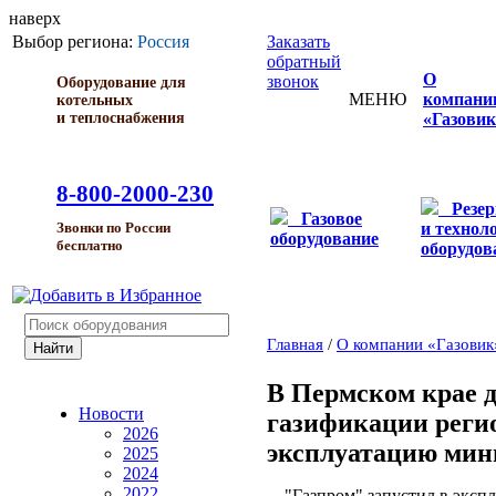
наверх
Выбор региона:
Россия
Заказать
обратный
О
звонок
Оборудование для
МЕНЮ
компани
котельных
и теплоснабжения
«Газовик
8-800-2000-230
Резе
Газовое
и технол
Звонки по России
оборудование
бесплатно
оборудов
Главная
/
О компании «Газовик
В Пермском крае 
Новости
газификации реги
2026
эксплуатацию мин
2025
2024
2022
"Газпром" запустил в экспл