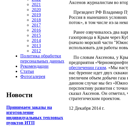
Аксенов журналистам во вто
2021
2020
Президент РФ Владимир Пути
2019
Россия в нынешних условиях
2018
поток», в том числе из-за не
2017
2016
Ранее озвучивалось два вари
2015
газопровода в Крым через Ку
2014
(начало морской части "Южно
2013
использовать для работы нов
2012
Политика обработки
По словам Аксенова, у Крым
персональных данных
предприятия «Черноморнефтег
Рекомендации
обеспечении газом
. «Мы наст
Статьи
нас бурение идет двух скважи
Фотогалерея
увеличим объем добычи газа н
данном случае мы без «Южно
перспективу развития с точки
сказал Аксенов. Он отметил,
Новости
стратегическим проектом.
Принимаем заказы на
12 Декабря 2014 г.
изготовление
индивидуальных тепловых
пунктов ИТП