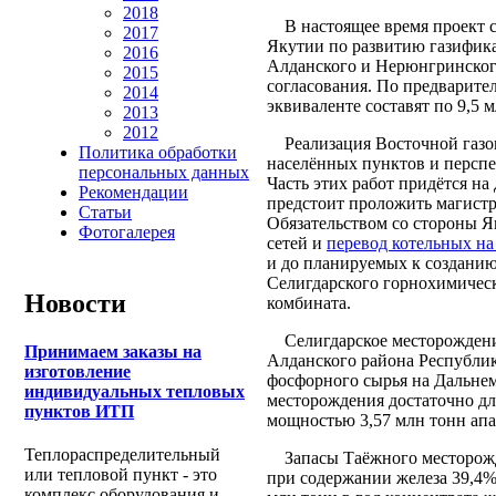
2018
В настоящее время проект с
2017
Якутии по развитию газифика
2016
Алданского и Нерюнгринского
2015
согласования. По предварите
2014
эквиваленте составят по 9,5 
2013
2012
Реализация Восточной газов
Политика обработки
населённых пунктов и персп
персональных данных
Часть этих работ придётся н
Рекомендации
предстоит проложить магистр
Статьи
Обязательством со стороны Я
Фотогалерея
сетей и
перевод котельных на
и до планируемых к создан
Селигдарского горнохимическ
Новости
комбината.
Селигдарское месторождение
Принимаем заказы на
Алданского района Республи
изготовление
фосфорного сырья на Дальнем
индивидуальных тепловых
месторождения достаточно дл
пунктов ИТП
мощностью 3,57 млн тонн апа
Теплораспределительный
Запасы Таёжного месторожде
или тепловой пункт - это
при содержании железа 39,4%
комплекс оборудования и