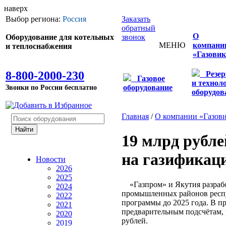
наверх
Выбор региона:
Россия
Заказать
обратный
О
Оборудование для котельных
звонок
МЕНЮ
компани
и теплоснабжения
«Газовик
8-800-2000-230
Резе
Газовое
и технол
Звонки по России бесплатно
оборудование
оборудов
Главная
/
О компании «Газов
19 млрд рубле
на газификац
Новости
2026
2025
«Газпром» и Якутия разрабо
2024
промышленных районов респу
2022
программы до 2025 года. В п
2021
предварительным подсчётам, 
2020
рублей.
2019