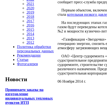
сообщает пресс-служба предп
2021
2020
Первым объектом, включенны
2019
стала
котельная низкого давл
2018
2017
На последующих этапах газ
2016
газом будут переведены котел
2015
№2 и мощности кузнечно-лит
2014
2013
«Газификация «Звездочки» п
2012
генерацию энергии, снизить е
Политика обработки
атмосферу загрязняющих веще
персональных данных
Рекомендации
ОАО «Центр судоремонта «Зв
Статьи
судостроительное предприяти
Фотогалерея
судоремонте, строительстве 
различного назначения. Пре
судостроительная корпорация
Новости
06 Ноября 2014 г.
Принимаем заказы на
изготовление
индивидуальных тепловых
пунктов ИТП