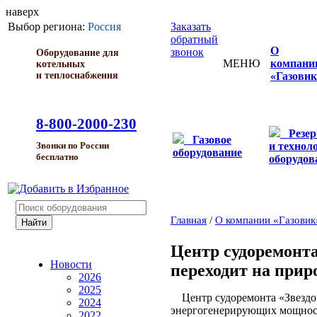
наверх
Выбор региона:
Россия
Заказать
обратный
О
звонок
Оборудование для
МЕНЮ
компани
котельных
и теплоснабжения
«Газовик
8-800-2000-230
Резе
Газовое
и технол
Звонки по России
оборудование
бесплатно
оборудов
Главная
/
О компании «Газовик
Центр судоремонта
Новости
переходит на прир
2026
2025
Центр судоремонта «Звездоч
2024
энергогенерирующих мощност
2022