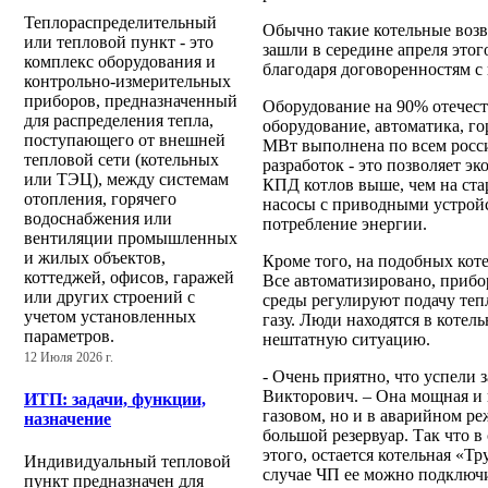
Теплораспределительный
Обычно такие котельные возво
или тепловой пункт - это
зашли в середине апреля этог
комплекс оборудования и
благодаря договоренностям 
контрольно-измерительных
приборов, предназначенный
Оборудование на 90% отечеств
для распределения тепла,
оборудование, автоматика, г
поступающего от внешней
МВт выполнена по всем росс
тепловой сети (котельных
разработок - это позволяет эк
или ТЭЦ), между системам
КПД котлов выше, чем на стар
отопления, горячего
насосы с приводными устройс
водоснабжения или
потребление энергии.
вентиляции промышленных
и жилых объектов,
Кроме того, на подобных кот
коттеджей, офисов, гаражей
Все автоматизировано, приб
или других строений с
среды регулируют подачу тепл
учетом установленных
газу. Люди находятся в котел
параметров.
нештатную ситуацию.
12 Июля 2026 г.
- Очень приятно, что успели 
Викторович. – Она мощная и н
ИТП: задачи, функции,
газовом, но и в аварийном р
назначение
большой резервуар. Так что в
этого, остается котельная «Тр
Индивидуальный тепловой
случае ЧП ее можно подключи
пункт предназначен для