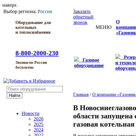
наверх
Выбор региона:
Россия
Заказать
обратный
О
звонок
Оборудование для
МЕНЮ
компани
котельных
и теплоснабжения
«Газовик
8-800-2000-230
Резе
Газовое
и технол
Звонки по России
оборудование
бесплатно
оборудов
Главная
/
О компании «Газовик
В Новосинеглазов
Новости
области запущена
2026
газовая котельная
2025
2024
2022
В поселке завершено строите