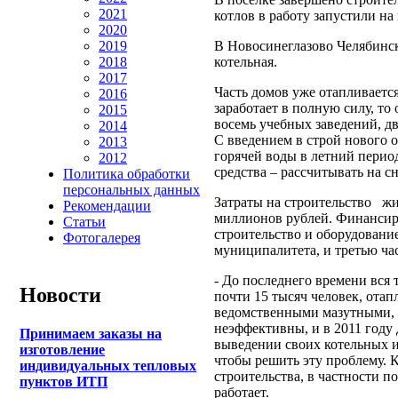
2021
котлов в работу запустили на
2020
В Новосинеглазово Челябинск
2019
котельная.
2018
2017
Часть домов уже отапливаетс
2016
заработает в полную силу, т
2015
восемь учебных заведений, дв
2014
С введением в строй нового 
2013
горячей воды в летний перио
2012
средства – рассчитывать на с
Политика обработки
персональных данных
Затраты на строительство жи
Рекомендации
миллионов рублей. Финансиро
Статьи
строительство и оборудовани
Фотогалерея
муниципалитета, и третью ча
- До последнего времени вся 
Новости
почти 15 тысяч человек, отап
ведомственными мазутными, –
неэффективны, и в 2011 году
Принимаем заказы на
выведении своих котельных и
изготовление
чтобы решить эту проблему. 
индивидуальных тепловых
строительства, в частности п
пунктов ИТП
работает.