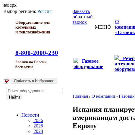
наверх
Выбор региона:
Россия
Заказать
обратный
О
звонок
Оборудование для
МЕНЮ
компани
котельных
и теплоснабжения
«Газовик
8-800-2000-230
Резе
Газовое
Звонки по России
и технол
оборудование
бесплатно
оборудов
Главная
/
О компании «Газовик
Испания планируе
Новости
американцам доста
2026
Европу
2025
2024