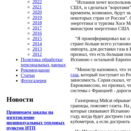
2022
"Испания хочет воспользова
2021
США, и сделаться "воротами
2020
временем, возможно, будут эк
2019
некоторых стран от России".
2018
энергетики и туризма Хосе М
2017
министром энергетики США 
2016
"Я проинформировал вас о 
2015
стране больше всего установо
2014
импорта, для доставки газа в
2013
признал, что есть большая по
2012
Испанию с остальной Европо
Политика обработки
персональных данных
"Министр напомнил, что это
Рекомендации
газа
, который поступает из Р
Статьи
зависимость. Сория сказал, ч
Фотогалерея
Еврокомиссии, но признал, ч
системы с Францией - дорого
Новости
Газопровод Midcat обрываетс
границы, поясняет газета. Н
которые связывают Испанию с
Принимаем заказы на
году, когда будет достроен га
изготовление
кубометров, а если достроить 
индивидуальных тепловых
пунктов ИТП