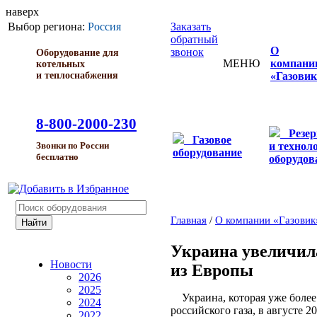
наверх
Выбор региона:
Россия
Заказать
обратный
О
звонок
Оборудование для
МЕНЮ
компани
котельных
и теплоснабжения
«Газовик
8-800-2000-230
Резе
Газовое
и технол
Звонки по России
оборудование
бесплатно
оборудов
Главная
/
О компании «Газовик
Украина увеличил
Новости
из Европы
2026
2025
Украина, которая уже более 
2024
российского газа, в августе 
2022