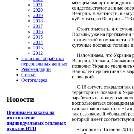
месяцем импорт природного га
2021
свидетельствуют данные опе
2020
Венгрии. В частности, в авг
2019
куб. м газа, из Венгрии – 128 
2018
2017
Стоит отметить, что суточны
2016
Польши, уже на протяжении 
2015
технической возможности в 1
2014
суточные поставки топлива и
2013
2012
Напоминаем, что Украина ра
Политика обработки
Венгрии, Польши, Словакии 
персональных данных
позволит Украине увеличить е
Рекомендации
Наиболее перспективным марш
Статьи
словацкий.
Фотогалерея
С 16 августа открылся так н
территории Словакии в Украи
заработать на полную мощнос
Новости
воспользоваться словацким 
газовой зависимости от «Газ
Принимаем заказы на
так называемый «большой рев
изготовление
который имеет соответствующ
индивидуальных тепловых
пунктов ИТП
«Газпром» с 16 июня 2014 го