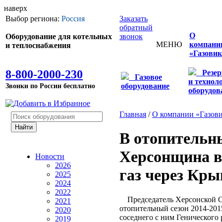
наверх
Выбор региона:
Россия
Заказать
обратный
О
Оборудование для котельных
звонок
МЕНЮ
компани
и теплоснабжения
«Газовик
8-800-2000-230
Резе
Газовое
и технол
Звонки по России бесплатно
оборудование
оборудов
Главная
/
О компании «Газов
В отопительн
Херсонщина в
Новости
2026
газ через Кр
2025
2024
2022
Председатель Херсонской ОГ
2021
отопительный сезон 2014-201
2020
соседнего с ним Генического
2019