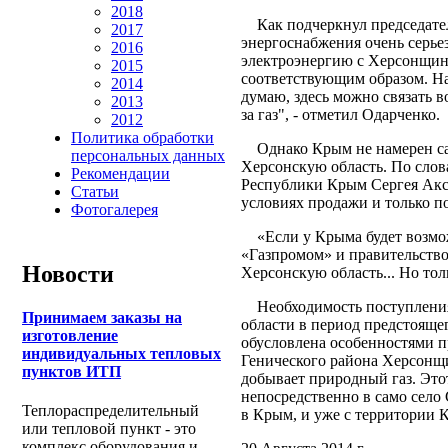
2018
Как подчеркнул председате
2017
энергоснабжения очень серье
2016
электроэнергию с Херсонщины
2015
соответствующим образом. На
2014
думаю, здесь можно связать в
2013
за газ", - отметил Одарченко.
2012
Политика обработки
Однако Крым не намерен сам
персональных данных
Херсонскую область. По сло
Рекомендации
Республики Крым Сергея Аксе
Статьи
условиях продажи и только п
Фотогалерея
«Если у Крыма будет возможн
«Газпромом» и правительством
Новости
Херсонскую область... Но тол
Необходимость поступления 
Принимаем заказы на
области в период предстояще
изготовление
обусловлена особенностями п
индивидуальных тепловых
Генического района Херсонщ
пунктов ИТП
добывает природный газ. Этот
непосредственно в само село 
Теплораспределительный
в Крым, и уже с территории К
или тепловой пункт - это
комплекс оборудования и