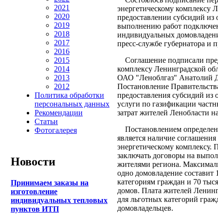
2021
энергетическому комплексу Л
2020
предоставлении субсидий из 
2019
выполнению работ подключен
2018
индивидуальных домовладений
2017
пресс-службе губернатора и п
2016
Соглашение подписали предс
2015
комплексу Ленинградской об
2014
ОАО "Леноблгаз" Анатолий Д
2013
Постановление Правительств
2012
предоставления субсидий из
Политика обработки
услуги по газификации частн
персональных данных
затрат жителей Ленобласти н
Рекомендации
Статьи
Постановлением определено,
Фотогалерея
является наличие соглашения
энергетическому комплексу. 
заключать договоры на выпол
Новости
жителями региона. Максималь
одно домовладение составит 
категориям граждан и 70 тыс
Принимаем заказы на
домов. Плата жителей Ленинг
изготовление
для льготных категорий гражд
индивидуальных тепловых
домовладельцев.
пунктов ИТП