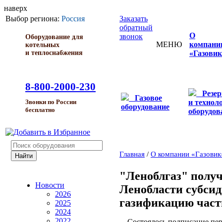
наверх
Выбор региона:
Россия
Заказать
обратный
О
звонок
Оборудование для
МЕНЮ
компани
котельных
и теплоснабжения
«Газовик
8-800-2000-230
Резе
Газовое
и технол
Звонки по России
оборудование
бесплатно
оборудов
Главная
/
О компании «Газовик
"Леноблгаз" получ
Новости
Ленобласти субси
2026
газификацию част
2025
2024
2022
Состоялось подписание перв