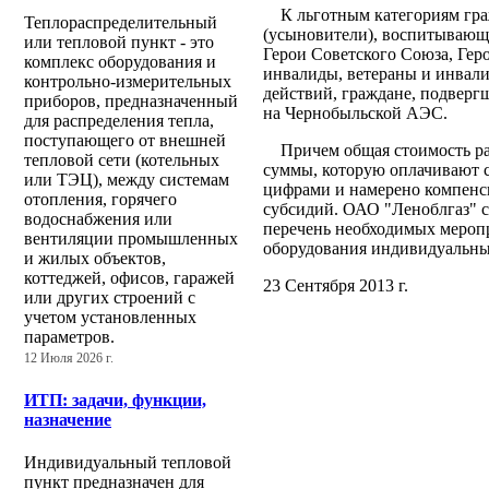
К льготным категориям гра
Теплораспределительный
(усыновители), воспитывающие
или тепловой пункт - это
Герои Советского Союза, Гер
комплекс оборудования и
инвалиды, ветераны и инвал
контрольно-измерительных
действий, граждане, подверг
приборов, предназначенный
на Чернобыльской АЭС.
для распределения тепла,
поступающего от внешней
Причем общая стоимость раб
тепловой сети (котельных
суммы, которую оплачивают 
или ТЭЦ), между системам
цифрами и намерено компенси
отопления, горячего
субсидий. ОАО "Леноблгаз" 
водоснабжения или
перечень необходимых мероп
вентиляции промышленных
оборудования индивидуальных
и жилых объектов,
коттеджей, офисов, гаражей
23 Сентября 2013 г.
или других строений с
учетом установленных
параметров.
12 Июля 2026 г.
ИТП: задачи, функции,
назначение
Индивидуальный тепловой
пункт предназначен для