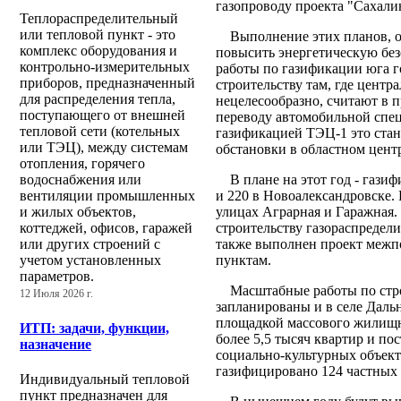
газопроводу проекта "Сахали
Теплораспределительный
или тепловой пункт - это
Выполнение этих планов, ожи
комплекс оборудования и
повысить энергетическую бе
контрольно-измерительных
работы по газификации юга г
приборов, предназначенный
строительству там, где цент
для распределения тепла,
нецелесообразно, считают в п
поступающего от внешней
переводу автомобильной спец
тепловой сети (котельных
газификацией ТЭЦ-1 это ста
или ТЭЦ), между системам
обстановки в областном цент
отопления, горячего
В плане на этот год - газиф
водоснабжения или
и 220 в Новоалександровске.
вентиляции промышленных
улицах Аграрная и Гаражная.
и жилых объектов,
строительству газораспредели
коттеджей, офисов, гаражей
также выполнен проект межпо
или других строений с
пунктам.
учетом установленных
параметров.
Масштабные работы по строи
12 Июля 2026 г.
запланированы и в селе Дальн
площадкой массового жилищн
ИТП: задачи, функции,
более 5,5 тысяч квартир и по
назначение
социально-культурных объект
газифицировано 124 частных 
Индивидуальный тепловой
пункт предназначен для