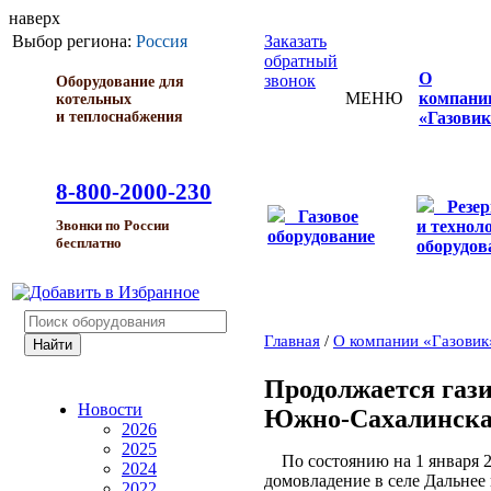
наверх
Выбор региона:
Россия
Заказать
обратный
О
звонок
Оборудование для
МЕНЮ
компани
котельных
и теплоснабжения
«Газовик
8-800-2000-230
Резе
Газовое
и технол
Звонки по России
оборудование
бесплатно
оборудов
Главная
/
О компании «Газовик
Продолжается газ
Новости
Южно-Сахалинска
2026
2025
По состоянию на 1 января 2
2024
домовладение в селе Дальнее
2022