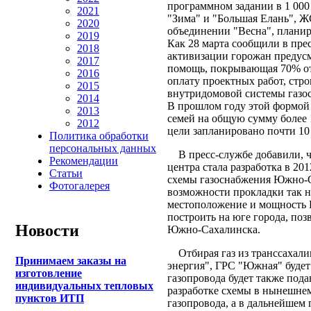
программном задании в 1 000
2021
"Зима" и "Большая Елань", 
2020
объединении "Весна", плани
2019
Как 28 марта сообщили в пр
2018
активизации горожан предус
2017
помощь, покрывающая 70% от 
2016
оплату проектных работ, стр
2015
внутридомовой системы газос
2014
В прошлом году этой формой
2013
семей на общую сумму более 
2012
цели запланировано почти 10
Политика обработки
персональных данных
В пресс-службе добавили, ч
Рекомендации
центра стала разработка в 2
Статьи
схемы газоснабжения Южно-С
Фотогалерея
возможности прокладки так н
местоположение и мощность 
построить на юге города, поз
Новости
Южно-Сахалинска.
Отбирая газ из транссахали
Принимаем заказы на
энергия", ГРС "Южная" будет 
изготовление
газопровода будет также пода
индивидуальных тепловых
разработке схемы в нынешнем
пунктов ИТП
газопровода, а в дальнейшем