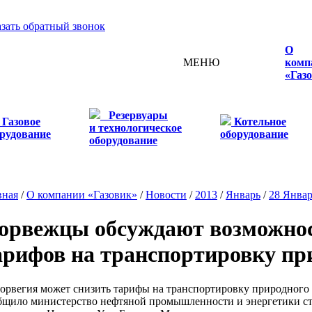
азать обратный звонок
О
МЕНЮ
комп
«Газ
Резервуары
Газовое
Котельное
и технологическое
рудование
оборудование
оборудование
вная
/
О компании «Газовик»
/
Новости
/
2013
/
Январь
/
28 Янва
орвежцы обсуждают возможно
арифов на транспортировку при
вегия может снизить тарифы на транспортировку природного га
бщило министерство нефтяной промышленности и энергетики с