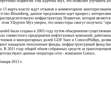
нергетики Норвегии Улы Буртена Муэ, это позволит улучшить уп
15 марта власти ждут отзывов и комментариев заинтересованн
нтство Bloomberg, данное предложение идет вразрез с интересам
ораспределительную инфраструктуру Норвегии, которая является
 этом У.Буртен Муэ уверен, что инвесторы смогут получить "пр
sled была создана в 2003 году путем объединения существовав
ках совместного предприятия нефтегазовых компаний, работаю
стников и миноритарных долей GDF Suez и ConocoPhillips, доля
деют канадские пенсионные фонды, инфраструктурный фонд банк
и. В 2011 году общий объем собранных средств за транспортировку
детельствуют данные оператора сети - компании Gassco.
нваря 2013 г.