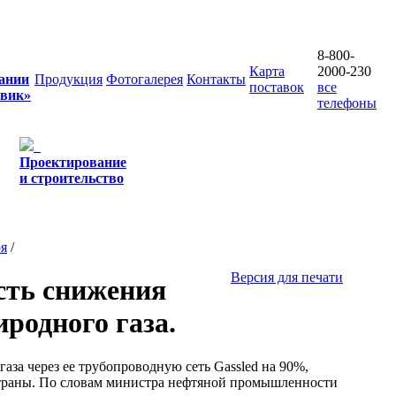
8-800-
Карта
2000-230
ании
Продукция
Фотогалерея
Контакты
поставок
все
овик»
телефоны
Проектирование
и строительство
ря
/
Версия для печати
сть снижения
родного газа.
за через ее трубопроводную сеть Gassled на 90%,
траны. По словам министра нефтяной промышленности