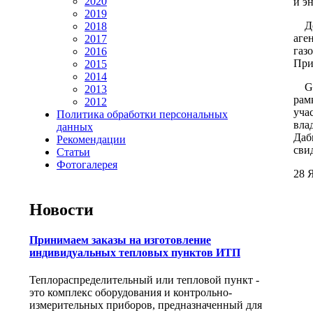
2020
и э
2019
До 
2018
аге
2017
газ
2016
При
2015
2014
Gas
2013
рам
2012
уча
Политика обработки персональных
вла
данных
Даб
Рекомендации
сви
Статьи
Фотогалерея
28 Я
Новости
Принимаем заказы на изготовление
индивидуальных тепловых пунктов ИТП
Теплораспределительный или тепловой пункт -
это комплекс оборудования и контрольно-
измерительных приборов, предназначенный для