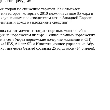
равление ресурсами.
ых сторон по снижению тарифов. Как отмечает
и инвесторов, которые с 2010 вложили свыше $5 млрд в
 крупнейшим производителем газа в Западной Европе.
иемлемый доход на вложенные средства".
ших на тот момент газотранспортных мощностей в
щих на норвежском шельфе. Сейчас, помимо норвежских
ми в сети (через норвежские дочерние компании и СП)
а UBS, Allianz SE и Инвестиционное управление Абу-
 газа через Gassled составил 25 млрд крон ($4,5 млрд),