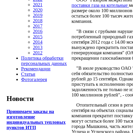
2021
поставки газа на котельные
м
2020
размере около 100 миллионов 
2019
остаться более 100 тысяч жит
2018
компания.
2017
"В связи с грубыми нарушен
2016
потребленный природный газ 
2015
сентября 2012 года с 14.00 
2014
вынуждено прекратить постав
2013
генерирующая компания" (ОАО
2012
прекращении газоснабжения б
Политика обработки
персональных данных
"В июле руководство ОАО "Я
Рекомендации
себя обязательство полностью
Статьи
рублей до 15 сентября. Однак
Фотогалерея
приступать к исполнению пре
задолженность не только не и
100 миллионов рублей", - со
Новости
Отопительный сезон в регио
сентября на объектах социаль
Принимаем заказы на
компания прекратит поставку 
изготовление
могут остаться более 100 тыс
индивидуальных тепловых
города Мышкина, часть жител
пунктов ИТП
Углича и Угличского района, 