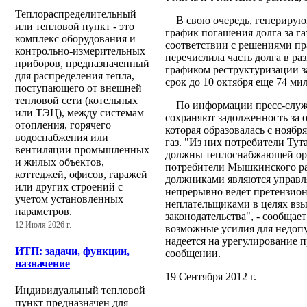
Теплораспределительный
В свою очередь, генерирующ
или тепловой пункт - это
график погашения долга за г
комплекс оборудования и
соответствии с решениями пр
контрольно-измерительных
перечислила часть долга в ра
приборов, предназначенный
графиком реструктуризации з
для распределения тепла,
срок до 10 октября еще 74 м
поступающего от внешней
тепловой сети (котельных
По информации пресс-служб
или ТЭЦ), между системам
сохраняют задолженность за 
отопления, горячего
которая образовалась с ноябр
водоснабжения или
газ. "Из них потребители Ту
вентиляции промышленных
должны теплоснабжающей орг
и жилых объектов,
потребители Мышкинского ра
коттеджей, офисов, гаражей
должниками являются управ
или других строений с
непрерывно ведет претензион
учетом установленных
неплательщиками в целях взы
параметров.
законодательства", - сообща
12 Июля 2026 г.
возможные усилия для недопу
надеется на урегулирование п
ИТП: задачи, функции,
сообщении.
назначение
19 Сентября 2012 г.
Индивидуальный тепловой
пункт предназначен для