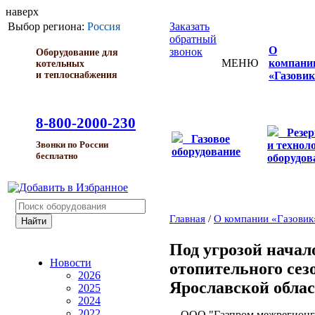
наверх
Выбор региона:
Россия
Заказать
обратный
О
звонок
Оборудование для
МЕНЮ
компани
котельных
и теплоснабжения
«Газовик
8-800-2000-230
Резе
Газовое
и технол
Звонки по России
оборудование
бесплатно
оборудов
Главная
/
О компании «Газовик
Под угрозой начал
Новости
отопительного сез
2026
Ярославской облас
2025
2024
2022
ООО "Газпром межрегионгаз 