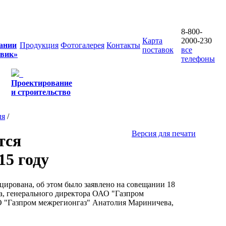
8-800-
Карта
2000-230
ании
Продукция
Фотогалерея
Контакты
поставок
все
овик»
телефоны
Проектирование
и строительство
ля
/
Версия для печати
тся
15 году
ирована, об этом было заявлено на совещании 18
а, генерального директора ОАО "Газпром
ОО "Газпром межрегионгаз" Анатолия Мариничева,