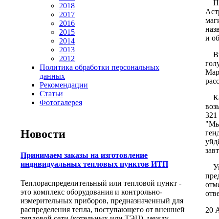
По 
2018
Аст
2017
маг
2016
наз
2015
и о
2014
2013
Вме
2012
гол
Политика обработки персональных
Мар
данных
рас
Рекомендации
Статьи
Как
Фотогалерея
воз
321
"Мы
Новости
ген
уйд
зав
Принимаем заказы на изготовление
индивидуальных тепловых пунктов ИТП
Упр
пре
Теплораспределительный или тепловой пункт -
отм
это комплекс оборудования и контрольно-
отв
измерительных приборов, предназначенный для
распределения тепла, поступающего от внешней
20 
тепловой сети (котельных или ТЭЦ), между