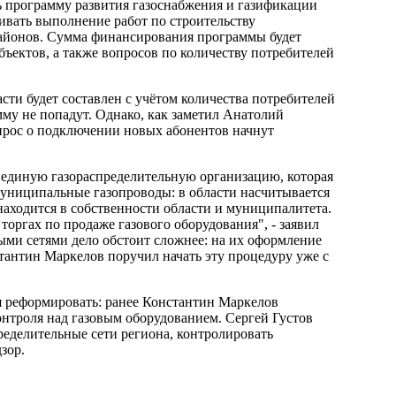
программу развития газоснабжения и газификации
ривать выполнение работ по строительству
айонов. Сумма финансирования программы будет
бъектов, а также вопросов по количеству потребителей
ти будет составлен с учётом количества потребителей
му не попадут. Однако, как заметил Анатолий
опрос о подключении новых абонентов начнут
 единую газораспределительную организацию, которая
 муниципальные газопроводы: в области насчитывается
 находится в собственности области и муниципалитета.
торгах по продаже газового оборудования", - заявил
ыми сетями дело обстоит сложнее: на их оформление
стантин Маркелов поручил начать эту процедуру уже с
реформировать: ранее Константин Маркелов
троля над газовым оборудованием. Сергей Густов
ределительные сети региона, контролировать
зор.