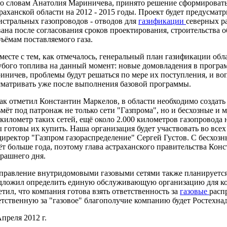
словам Анатолия Мариничева, принято решение сформировать 
раханской области на 2012 - 2015 годы. Проект будет предусмат
истральных газопроводов - отводов для
газификации
северных р
вана после согласования сроков проектирования, строительства о
бъёмам поставляемого газа.
сте с тем, как отмечалось, генеральный план газификации облас
убого топлива на данный момент: новые домовладения в програм
иничев, проблемы будут решаться по мере их поступления, и в
сматривать уже после выполнения базовой программы.
 отметил Константин Маркелов, в области необходимо создать
ьмёт под патронаж не только сети "Газпрома", но и бесхозные и
 километр таких сетей, ещё около 2.000 километров газопровода
 готовы их купить. Наша организация будет участвовать во всех 
директор "Газпром газораспределение" Сергей Густов. С бесхозн
ёт больше года, поэтому глава астраханского правительства Кон
трашнего дня.
авление внутридомовыми газовыми сетями также планируется 
дложил определить единую обслуживающую организацию для кон
етил, что компания готова взять ответственность за
газовые
расп
етственную за "газовое" благополучие компанию будет Ростехнад
Апреля 2012 г.