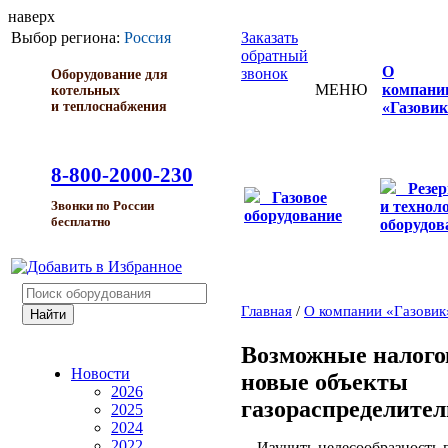
наверх
Выбор региона:
Россия
Заказать
обратный
О
звонок
Оборудование для
МЕНЮ
компани
котельных
и теплоснабжения
«Газовик
8-800-2000-230
Резе
Газовое
и технол
Звонки по России
оборудование
бесплатно
оборудов
Главная
/
О компании «Газовик
Возможные налого
Новости
новые объекты
2026
газораспределител
2025
2024
2022
Изучить целесообразность пр