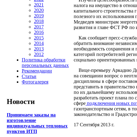
2021
налога на имущество в отно
2020
капитального строительства г
2019
полезного их использования 
2018
Медведев министрам энергети
2017
развития и главе ФСТ РФ по 
2016
Как сообщает пресс-служба 
2015
обратить внимание независим
2014
необходимость сохранения и
2013
категорий потребителей реги
2012
социально ориентированных 
Политика обработки
персональных данных
Вице-премьеру Аркадию Дво
Рекомендации
на совещании вопрос о неот
Статьи
дисциплины в сфере поставок
Фотогалерея
представить в правительство
по их дальнейшему использов
разработать проект плана по
Новости
сфере
подключения новых по
газотранспортным сетям, в то
законодательство и Градостр
Принимаем заказы на
изготовление
17 Сентября 2013 г.
индивидуальных тепловых
пунктов ИТП