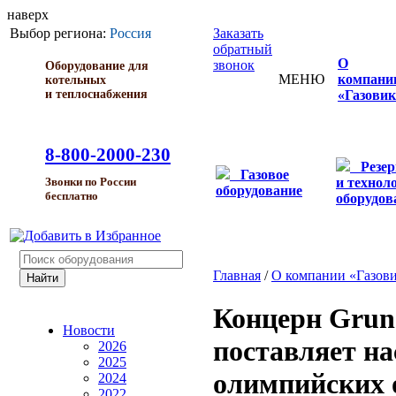
наверх
Выбор региона:
Россия
Заказать
обратный
О
звонок
Оборудование для
МЕНЮ
компани
котельных
и теплоснабжения
«Газовик
8-800-2000-230
Резе
Газовое
и технол
Звонки по России
оборудование
бесплатно
оборудов
Главная
/
О компании «Газов
Концерн Grun
Новости
поставляет н
2026
2025
олимпийских 
2024
2022