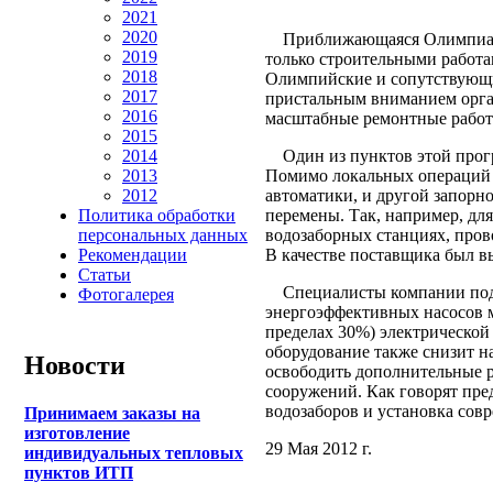
2021
2020
Приближающаяся Олимпиада 
2019
только строительными работа
2018
Олимпийские и сопутствующи
2017
пристальным вниманием орган
2016
масштабные ремонтные работ
2015
Один из пунктов этой прогр
2014
Помимо локальных операций 
2013
автоматики, и другой запорн
2012
перемены. Так, например, дл
Политика обработки
водозаборных станциях, пров
персональных данных
В качестве поставщика был 
Рекомендации
Статьи
Специалисты компании подт
Фотогалерея
энергоэффективных насосов 
пределах 30%) электрической
оборудование также снизит н
Новости
освободить дополнительные 
сооружений. Как говорят пре
водозаборов и установка совр
Принимаем заказы на
изготовление
29 Мая 2012 г.
индивидуальных тепловых
пунктов ИТП