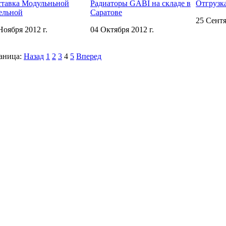
тавка Модульньной
Радиаторы GABI на складе в
Отгрузка
ельной
Саратове
25 Сентя
Ноября 2012 г.
04 Октября 2012 г.
аница:
Назад
1
2
3
4
5
Вперед