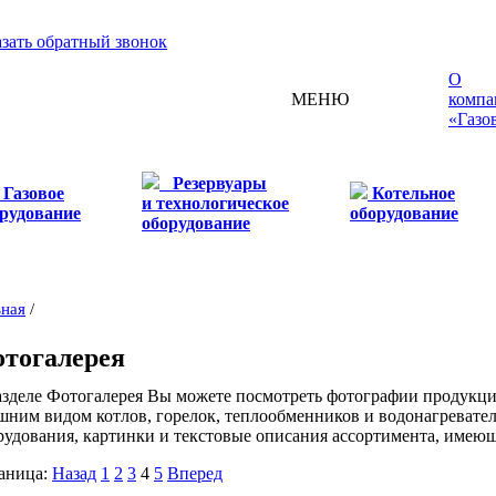
азать обратный звонок
О
МЕНЮ
компа
«Газо
Резервуары
Газовое
Котельное
и технологическое
рудование
оборудование
оборудование
вная
/
тогалерея
азделе Фотогалерея Вы можете посмотреть фотографии продукции
шним видом котлов, горелок, теплообменников и водонагревател
рудования, картинки и текстовые описания ассортимента, имеющ
аница:
Назад
1
2
3
4
5
Вперед