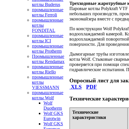
Трехходовые жаротрубные к
котлы Buderus
Паровые котлы Polykraft VTF
промышленные
небольших производств, пром
котлы Ferroli
экономайзера вместе с предв
промышленные
котлы
По конструкции Wolf Polykra
FONDITAL
водоохлаждаемой камерой. Кор
промышленные
водоохлаждаемой поворотной 
котлы ICI
поверхности. Для проведения
промышленные
котлы Protherm
Дымогарные трубы изготовлен
Промышленные
котла Wolf. Стыковые сварны
котлы Rendamax
проверяется при помощи спец
промышленные
гидравлические испытания. 
котлы Riello
промышленные
Опросный лист для за
котлы
XLS
PDF
VIESSMANN
промышленные
котлы Wolf
Технические характери
Wolf
Duotherm
Технические
Wolf GKS
характеристики
Eurotwin
Wolf GKS
Euromax