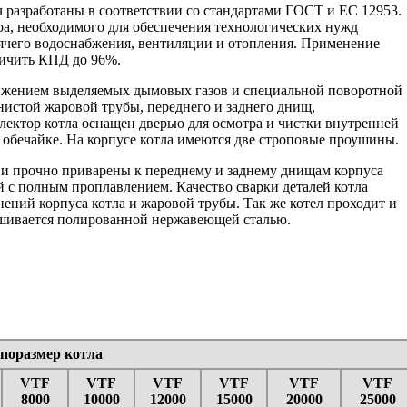
ч разработаны в соответствии со стандартами ГОСТ и ЕС 12953.
ра, необходимого для обеспечения технологических нужд
ячего водоснабжения, вентиляции и отопления. Применение
личить КПД до 96%.
движением выделяемых дымовых газов и специальной поворотной
лнистой жаровой трубы, переднего и заднего днищ,
лектор котла оснащен дверью для осмотра и чистки внутренней
 обечайке. На корпусе котла имеются две строповые проушины.
 и прочно приварены к переднему и заднему днищам корпуса
й с полным проплавлением. Качество сварки деталей котла
ений корпуса котла и жаровой трубы. Так же котел проходит и
бшивается полированной нержавеющей сталью.
поразмер котла
VTF
VTF
VTF
VTF
VTF
VTF
8000
10000
12000
15000
20000
25000