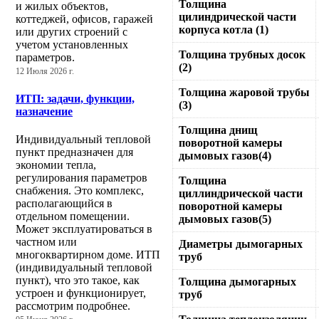
Толщина
и жилых объектов,
цилиндрической части
коттеджей, офисов, гаражей
корпуса котла (1)
или других строений с
учетом установленных
Толщина трубных досок
параметров.
(2)
12 Июля 2026 г.
Толщина жаровой трубы
ИТП: задачи, функции,
(3)
назначение
Толщина днищ
Индивидуальный тепловой
поворотной камеры
пункт предназначен для
дымовых газов(4)
экономии тепла,
регулирования параметров
Толщина
снабжения. Это комплекс,
циллиндрической части
располагающийся в
поворотной камеры
отдельном помещении.
дымовых газов(5)
Может эксплуатироваться в
частном или
Диаметры дымогарных
многоквартирном доме. ИТП
труб
(индивидуальный тепловой
пункт), что это такое, как
Толщина дымогарных
устроен и функционирует,
труб
рассмотрим подробнее.