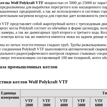
отлы Wolf Polykraft VTF
мощностью от 5000 до 25000 кг пара/
 предназначены для выработки перегретого или насыщенного па
ышленных предприятий, а так же используемого в системах гор
арительным нагревом воздуха для горелки дает возможность уве
ft VTF представляет собой жаротрубный котел с трехходовым 
пус котла Polykraft состоит из обечайки в форме цилиндра, во
камеры, а так же дымогарных труб второго и третьего хода. Кол
 осмотра котла так же имеются имеются люки на заднем днище и
ы из литых толстостенных гладких труб. Трубы развальцованы
е соединения Polykraft VTF выполняются автоматической сварко
иального радиографического контроля сварных стыковых соедин
Поверх теплоизоляции составляющей 100 мм толщиной, котел о
каза промышленных котлов
стики котлов Wolf Polykraft VTF
Единица
Ти
измерения
VTF
VTF
VTF
VTF
VTF
2000
3000
4000
5000
6000