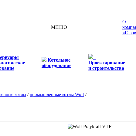
О
МЕНЮ
компа
«Газо
зервуары
Котельное
ологическое
Проектирование
оборудование
ование
и строительство
енные котлы
/
промышленные котлы Wolf
/
F