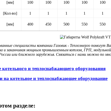
[мм]
100
100
100
100
100
[Кол-во]
1
1
1
1
1
[мм]
400
450
500
550
550
нные специалисты компании Газовик - Теплоэнерго помогут Вам
ана и заканчивая мощным промышленным котлом, ГРП, модульной
 России или ближнего зарубежья. Связаться с нами можно по мн
е котельного и теплоснабжающего оборудования
и на котельное и теплоснабжающее оборудование
этом разделе: