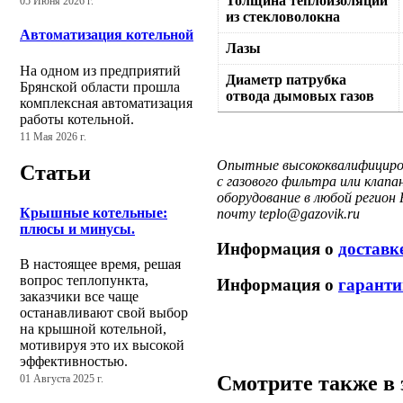
Толщина теплоизоляции
05 Июня 2026 г.
из стекловолокна
Автоматизация котельной
Лазы
На одном из предприятий
Диаметр патрубка
Брянской области прошла
отвода дымовых газов
комплексная автоматизация
работы котельной.
11 Мая 2026 г.
Опытные высококвалифицирова
Статьи
с газового фильтра или клап
оборудование в любой регион
Крышные котельные:
почту teplo@gazovik.ru
плюсы и минусы.
Информация о
доставк
В настоящее время, решая
вопрос теплопункта,
Информация о
гаранти
заказчики все чаще
останавливают свой выбор
на крышной котельной,
мотивируя это их высокой
эффективностью.
Смотрите также в 
01 Августа 2025 г.