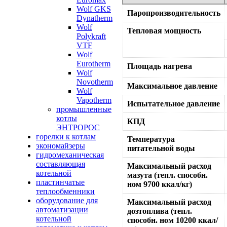
Wolf GKS
Паропроизводительность
Dynatherm
Wolf
Тепловая мощность
Polykraft
VTF
Wolf
Eurotherm
Площадь нагрева
Wolf
Novotherm
Максимальное давление
Wolf
Vapotherm
Испытательное давление
промышленные
котлы
КПД
ЭНТРОРОС
горелки к котлам
Температура
экономайзеры
питательной воды
гидромеханическая
составляющая
Максимальный расход
котельной
мазута (тепл. способн.
пластинчатые
ном 9700 ккал/кг)
теплообменники
оборудование для
Максимальный расход
автоматизации
дозтоплива (тепл.
котельной
способн. ном 10200 ккал/