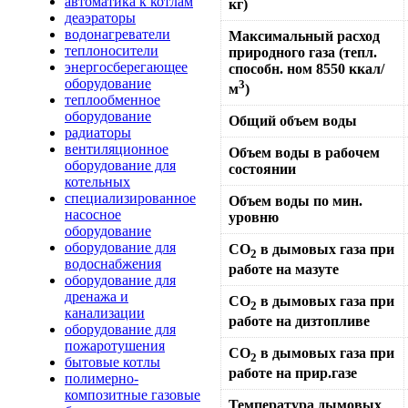
автоматика к котлам
кг)
деаэраторы
водонагреватели
Максимальный расход
теплоносители
природного газа (тепл.
энергосберегающее
способн. ном 8550 ккал/
оборудование
3
м
)
теплообменное
оборудование
Общий объем воды
радиаторы
вентиляционное
Объем воды в рабочем
оборудование для
состоянии
котельных
специализированное
Объем воды по мин.
насосное
уровню
оборудование
оборудование для
CO
в дымовых газа при
2
водоснабжения
работе на мазуте
оборудование для
дренажа и
CO
в дымовых газа при
2
канализации
работе на дизтопливе
оборудование для
пожаротушения
CO
в дымовых газа при
2
бытовые котлы
работе на прир.газе
полимерно-
композитные газовые
Температура дымовых