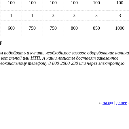
100
100
100
100
100
100
1
1
3
3
3
3
600
750
750
800
850
1000
 подобрать и купить необходимое газовое оборудование начина
 котельной или ИТП. А наши логисты доставят заказанное
огоканальному телефону 8-800-2000-230 или через электронную
←
назад
|
далее