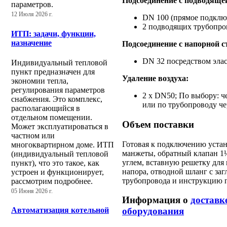
Подсоединение с подводяще
параметров.
12 Июля 2026 г.
DN 100 (прямое подклю
2 подводящих трубопро
ИТП: задачи, функции,
назначение
Подсоединение с напорной 
DN 32 посредством эла
Индивидуальный тепловой
пункт предназначен для
Удаление воздуха:
экономии тепла,
регулирования параметров
2 x DN50; По выбору: ч
снабжения. Это комплекс,
или по трубопроводу ч
располагающийся в
отдельном помещении.
Объем поставки
Может эксплуатироваться в
частном или
Готовая к подключению устан
многоквартирном доме. ИТП
манжеты, обратный клапан 1
(индивидуальный тепловой
углем, вставную решетку для
пункт), что это такое, как
напора, отводной шланг с за
устроен и функционирует,
трубопровода и инструкцию 
рассмотрим подробнее.
05 Июня 2026 г.
Информация о
доставк
Автоматизация котельной
оборудования