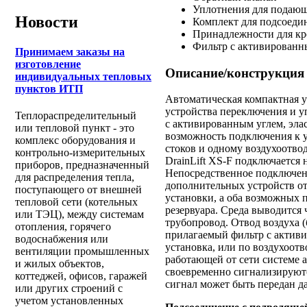
Уплотнения для подающ
Новости
Комплект для подсоеди
Принадлежности для кр
Фильтр с активированн
Принимаем заказы на
изготовление
Описание/конструкция
индивидуальных тепловых
пунктов ИТП
Автоматическая компактная у
устройства переключения и у
Теплораспределительный
с активированным углем, эл
или тепловой пункт - это
возможность подключения к у
комплекс оборудования и
стоков и одному воздухоотво
контрольно-измерительных
DrainLift
XS-F
подключается н
приборов, предназначенный
Непосредственное подключени
для распределения тепла,
дополнительных устройств от
поступающего от внешней
установки, а оба возможных 
тепловой сети (котельных
резервуара. Среда выводится
или ТЭЦ), между системам
трубопровод. Отвод воздуха (
отопления, горячего
прилагаемый фильтр с активи
водоснабжения или
установка, или по воздухоотв
вентиляции промышленных
работающей от сети системе
и жилых объектов,
своевременно сигнализируютс
коттеджей, офисов, гаражей
сигнал может быть передан д
или других строений с
учетом установленных