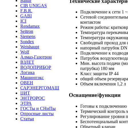
Технические характери
Baltur
CIB UNIGAS
F.B.R.
Подключение к сети 1
~
GABI
Сетевой соединительный
ICI
контактом
Rendamax
Режим работы: кратков
Seitron
Температура перекачива
Siemens
Температура окружающе
Sondex
Свободный проход для 
Weishaupt
напорный патрубок DN
Wolf
Подключение к подводя
Алмаз-Газотрон
Патрубок воздухоотвода
ВЗЛЕТ
Мин. высота подачи (м
ВОДОПРИБОР
патрубка) 180 мм
Логика
Класс защиты IP 44
Машинпэкс
общий объем резервуара
ОВЕН
Объем включения 1,2 л
САРЭНЕРГОМАШ
ЦИТ
Оснащение/функции
ЭНТРОРОС
ЭТРА
Готовы к подключению
ГОСТы и СНиПы
Термический контроль 
Опросные листы
Регулирование уровня 
Статьи
Беспотенциальный конт
Обратный клапан