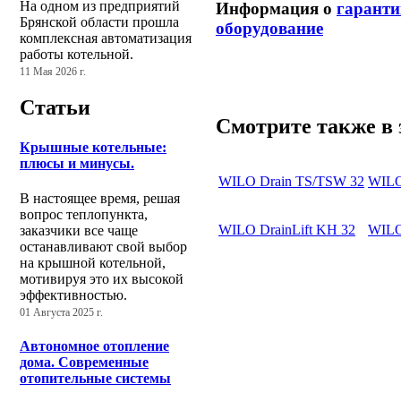
На одном из предприятий
Информация о
гаранти
Брянской области прошла
оборудование
комплексная автоматизация
работы котельной.
11 Мая 2026 г.
Статьи
Смотрите также в 
Крышные котельные:
плюсы и минусы.
WILO Drain TS/TSW 32
WILO 
В настоящее время, решая
вопрос теплопункта,
WILO DrainLift KH 32
WILO 
заказчики все чаще
останавливают свой выбор
на крышной котельной,
мотивируя это их высокой
эффективностью.
01 Августа 2025 г.
Автономное отопление
дома. Современные
отопительные системы