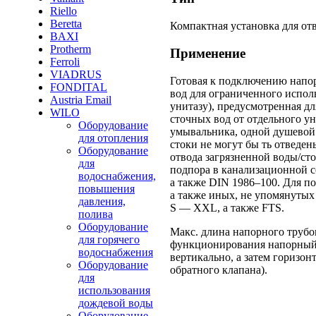
Riello
Beretta
Компактная установка для от
BAXI
Protherm
Применение
Ferroli
VIADRUS
Готовая к подключению напо
FONDITAL
вод для ограниченного испол
Austria Email
унитазу), предусмотренная дл
WILO
сточных вод от отдельного ун
Оборудование
умывальника, одной душевой 
для отопления
стоки не могут бы ть отведен
Оборудование
отвода загрязненной воды/ст
для
подпора в канализационной с
водоснабжения,
а также DIN 1986–100. Для п
повышения
а также иных, не упомянутых
давления,
S — XXL, а также FTS.
полива
Оборудование
Макс. длина напорного трубо
для горячего
функционирования напорный 
водоснабжения
вертикально, а затем горизон
Оборудование
обратного клапана).
для
использования
дождевой воды
Оборудование