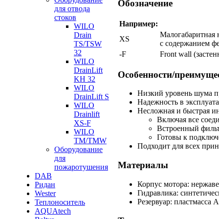
Обозначение
для отвода
стоков
Например:
WILO
Малогабаритная н
Drain
XS
с содержанием ф
TS/TSW
32
-F
Front wall (засте
WILO
DrainLift
Особенности/преимуще
KH 32
WILO
Низкий уровень шума пр
DrainLift S
Надежность в эксплуат
WILO
Несложная и быстрая и
Drainlift
Включая все соед
XS-F
Встроенный фильт
WILO
Готовы к подклю
TM/TMW
Подходит для всех при
Оборудование
для
Материалы
пожаротушения
DAB
Корпус мотора: нержаве
Ридан
Гидравлика: синтетиче
Wester
Резервуар: пластмасса 
Теплоноситель
AQUAtech