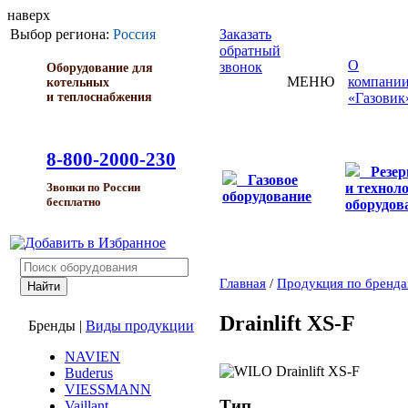
наверх
Выбор региона:
Россия
Заказать
обратный
О
звонок
Оборудование для
МЕНЮ
компани
котельных
и теплоснабжения
«Газовик
8-800-2000-230
Резе
Газовое
и технол
Звонки по России
оборудование
бесплатно
оборудов
Главная
/
Продукция по бренд
Drainlift XS-F
Бренды
|
Виды продукции
NAVIEN
Buderus
VIESSMANN
Тип
Vaillant