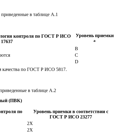
 приведенные в таблице А.1
Уровень приемки
ология контроля по ГОСТ Р ИСО
a
17637
В
яются
С
D
 качества по ГОСТ Р ИСО 5817.
приведенные в таблице А.2
ный (ПВК)
онтроля по
Уровень приемки в соответствии с
ГОСТ Р ИСО 23277
2X
2X