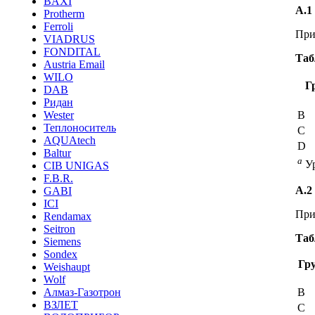
BAXI
А.1
Protherm
Ferroli
При
VIADRUS
FONDITAL
Таб
Austria Email
WILO
Г
DAB
Ридан
В
Wester
Теплоноситель
С
AQUAtech
D
Baltur
a
Ур
CIB UNIGAS
F.B.R.
А.2
GABI
ICI
При
Rendamax
Seitron
Таб
Siemens
Sondex
Гру
Weishaupt
Wolf
В
Алмаз-Газотрон
ВЗЛЕТ
С