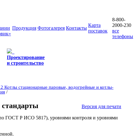
8-800-
Карта
2000-230
ании
Продукция
Фотогалерея
Контакты
поставок
все
овик»
телефоны
Проектирование
и строительство
2 Котлы стационарные паровые, водогрейные и котлы-
ния
/
 стандарты
Версия для печати
(по ГОСТ Р ИСО 5817), уровнями контроля и уровнями
венной.