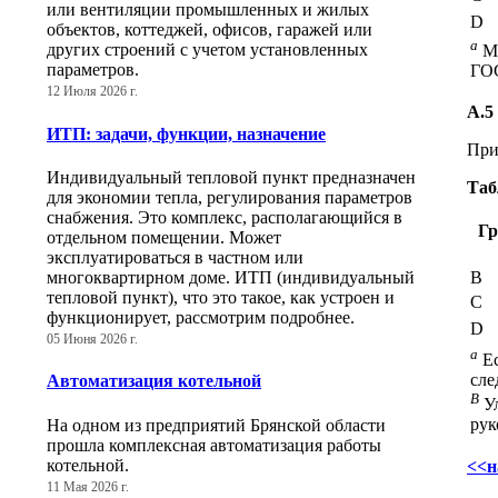
или вентиляции промышленных и жилых
D
объектов, коттеджей, офисов, гаражей или
a
других строений с учетом установленных
Ма
параметров.
ГО
12 Июля 2026 г.
А.5
ИТП: задачи, функции, назначение
При
Индивидуальный тепловой пункт предназначен
Таб
для экономии тепла, регулирования параметров
снабжения. Это комплекс, располагающийся в
Гр
отдельном помещении. Может
эксплуатироваться в частном или
В
многоквартирном доме. ИТП (индивидуальный
тепловой пункт), что это такое, как устроен и
С
функционирует, рассмотрим подробнее.
D
05 Июня 2026 г.
a
Ес
сле
Автоматизация котельной
B
Ул
рук
На одном из предприятий Брянской области
прошла комплексная автоматизация работы
котельной.
<<н
11 Мая 2026 г.