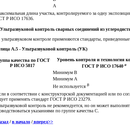
A
ксимальная длина участка, контролируемого за одну экспозицию
СТ Р ИСО 17636.
 Ультразвуковой контроль сварных соединений из углеродис
 ультразвуковом контроле применяются стандарты, приведенные 
лица А.5 - Ультразвуковой контроль (УК)
Уровень контроля и технология к
уппа качества по ГОСТ
a
Р ИСО 5817
ГОСТ Р ИСО 17640
Минимум В
Минимум A
B
Не используется
ли в соответствии с конструкторской документацией или по согл
дует применять стандарт ГОСТ Р ИСО 23279.
ьтразвуковой контроль не рекомендуется, но он может выполнять
оводствоваться указаниями по группе качества С.
азад
/
в начало
/
вперед>>