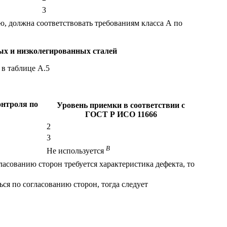
3
, должна соответствовать требованиям класса А по
тых и низколегированных сталей
в таблице А.5
онтроля по
Уровень приемки в соответствии с
ГОСТ Р ИСО 11666
2
3
B
Не используется
асованию сторон требуется характеристика дефекта, то
ся по согласованию сторон, тогда следует