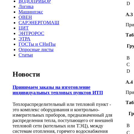
ВОДОПРИБОР
D
Логика
Машинпэкс
А.3
ОВЕН
САРЭНЕРГОМАШ
При
ЦИТ
ЭНТРОРОС
Таб
ЭТРА
ГОСТы и СНиПы
Гр
Опросные листы
Статьи
В
С
D
Новости
А.4
Принимаем заказы на изготовление
При
индивидуальных тепловых пунктов ИТП
Таб
Теплораспределительный или тепловой пункт -
это комплекс оборудования и контрольно-
Гр
измерительных приборов, предназначенный для
распределения тепла, поступающего от внешней
В
тепловой сети (котельных или ТЭЦ), между
системам отопления, горячего водоснабжения
С