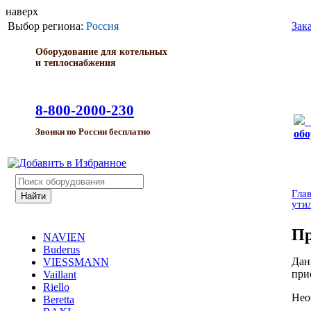
наверх
Выбор региона:
Россия
Зак
Оборудование для котельных
и теплоснабжения
8-800-2000-230
Звонки по России бесплатно
обо
Гла
ути
Пр
NAVIEN
Buderus
Дан
VIESSMANN
при
Vaillant
Riello
Нео
Beretta