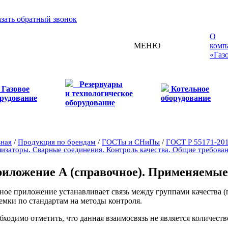
азать обратный звонок
О
МЕНЮ
комп
«Газ
Резервуары
Газовое
Котельное
и технологическое
рудование
оборудование
оборудование
вная
/
Продукция по брендам
/
ГОСТы и СНиПы
/
ГОСТ Р 55171-201
лизаторы. Сварные соединения. Контроль качества. Общие требова
иложение А (справочное). Применяемые
ное приложение устанавливает связь между группами качества 
емки по стандартам на методы контроля.
бходимо отметить, что данная взаимосвязь не является количест