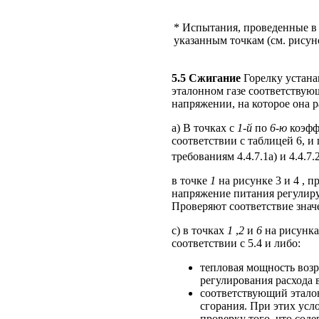
* Испытания, проведенные в
указанным точкам (см. рисуно
5.5 Сжигание
Горелку устанав
эталонном газе соответству
напряжении, на которое она р
а) В точках с
1-й
по
6-ю
коэфф
соответствии с таблицей 6, и
требованиям 4.4.7.1а) и 4.4.7.
в точке
1
на рисунке 3 и 4 , п
напряжение питания регулиру
Проверяют соответствие зна
c) в точках
1
,
2
и
6
на рисунках
соответствии с 5.4 и либо:
тепловая мощность возр
регулирования расхода 
соответствующий этало
сгорания. При этих усл
проверку того, что сод