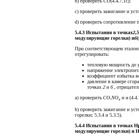
b) проверить
CO
(4.4.7.1с);
c) проверить зажигание и усто
d) проверить сопротивление пер
5.4.3 Испытания в точках
2,
5
модулирующие горелки) и
6
При соответствующем эталон
отрегулировать:
тепловую мощность до у
напряжение электропит
коэффициент избытка во
давление в камере сгор
точках
2
и
6
, отрицател
a) проверить
CO
,
NO
и α (4.4.
x
b) проверить зажигание и ус
горелки; 5.3.4 и 5.3.5).
5.4.4 Испытания в точках Н
модулирующие горелки) и Н