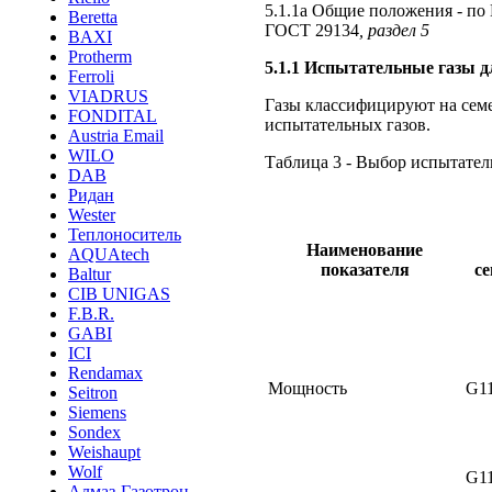
5.1.1а Общие положения - по
Beretta
ГОСТ 29134
, раздел 5
BAXI
Protherm
5.1.1 Испытательные газы д
Ferroli
VIADRUS
Газы классифицируют на семе
FONDITAL
испытательных газов.
Austria Email
WILO
Таблица 3 - Выбор испытател
DAB
Ридан
Wester
Теплоноситель
Наименование
AQUAtech
показателя
с
Baltur
CIB UNIGAS
F.B.R.
GABI
ICI
Rendamax
Мощность
G1
Seitron
Siemens
Sondex
Weishaupt
Wolf
G1
Алмаз-Газотрон