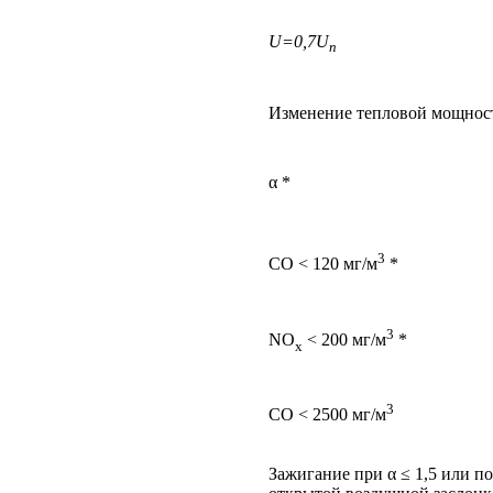
U=0,7U
n
Изменение тепловой мощнос
α *
3
CO < 120 мг/м
*
3
NO
< 200 мг/м
*
x
3
CO < 2500 мг/м
Зажигание при α ≤ 1,5 или п