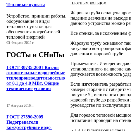
плотным кольцом.
Тепловые пункты
Жаровая труба оснащена дрос
Устройство, принцип работы,
падение давления на выходе 
оборудование и виды
данного устройства можно ре
тепловых пунктов для
обеспечения потребителей
Все стенки, за исключением 
тепловой энергией
Жаровую трубу оснащают так
05 Февраля 2025 г.
визуально контролировать фа
ГОСТы и СНиПы
давления в жаровой трубе.
Примечание - Измерения давл
ГОСТ 30735-2001 Котлы
установленного на дверце ка
отопительные водогрейные
допускается возможность уда
теплопроизводительностью
от 0,1 до 4,0 МВт. Общие
Если изготовитель разрабаты
технические условия
камеры сгорания с габаритам
рисунке 5 , испытания прово
жаровой трубе до разработки
руководстве по эксплуатации
17 Августа 2016 г.
Для горелок тепловой мощнос
ГОСТ 27590-2005
испытания проводят на стенд
Подогреватели
кожухотрубные водо-
5.1.3.2 Охлаждающая среда