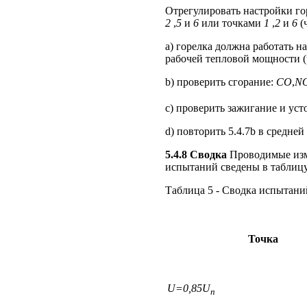
Отрегулировать настройки го
2
,
5
и
6
или точками
1
,
2
и
6
(
a) горелка должна работать н
рабочей тепловой мощности (
b) проверить сгорание:
CO
,
N
c) проверить зажигание и усто
d) повторить 5.4.7b в средне
5.4.8 Сводка
Проводимые изм
испытаний сведены в таблицу
Таблица 5 - Сводка испытани
Точка
U=0,85U
n