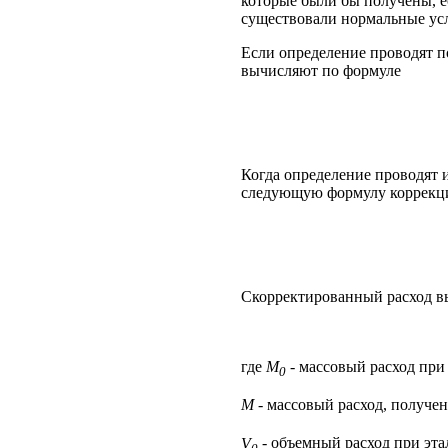
которые были бы получены, е
существовали нормальные ус
Если определение проводят п
вычисляют по формуле
Когда определение проводят 
следующую формулу коррекц
Скорректированный расход в
где
M
- массовый расход при 
0
M
- массовый расход, получен
V
- объемный расход при эта