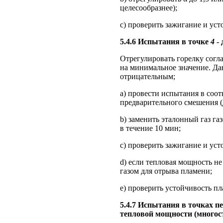
целесообразнее);
c) проверить зажигание и усто
5.4.6 Испытания в точке
4
- 
Отрегулировать горелку согла
на минимальное значение. Да
отрицательным;
a) провести испытания в соотв
предварительного смешения 
b) заменить эталонный газ га
в течение 10 мин;
c) проверить зажигание и усто
d) если тепловая мощность не
газом для отрыва пламени;
e) проверить устойчивость пла
5.4.7 Испытания в точках п
тепловой мощности (многос