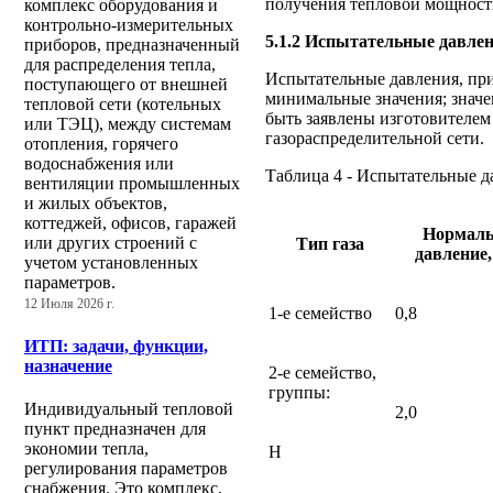
получения тепловой мощности
комплекс оборудования и
контрольно-измерительных
5.1.2 Испытательные давле
приборов, предназначенный
для распределения тепла,
Испытательные давления, при
поступающего от внешней
минимальные значения; значе
тепловой сети (котельных
быть заявлены изготовителем
или ТЭЦ), между системам
газораспределительной сети.
отопления, горячего
водоснабжения или
Таблица 4 - Испытательные д
вентиляции промышленных
и жилых объектов,
коттеджей, офисов, гаражей
Нормаль
или других строений с
Тип газа
давление
учетом установленных
параметров.
12 Июля 2026 г.
1-е семейство
0,8
ИТП: задачи, функции,
назначение
2-е семейство,
группы:
Индивидуальный тепловой
2,0
пункт предназначен для
экономии тепла,
Н
регулирования параметров
снабжения. Это комплекс,