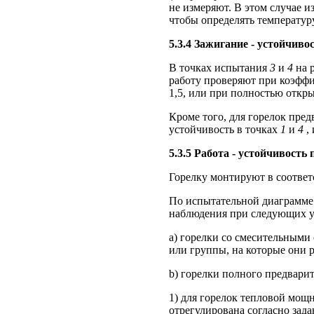
не измеряют. В этом случае 
чтобы определять температуру
5.3.4 Зажигание - устойчиво
В точках испытания
3
и
4
на р
работу проверяют при коэффи
1,5, или при полностью откр
Кроме того, для горелок пре
устойчивость в точках
1
и
4
, 
5.3.5 Работа - устойчивость
Горелку монтируют в соответс
По испытательной диаграмме
наблюдения при следующих у
а) горелки со смесительными
или группы, на которые они 
b) горелки полного предвари
1) для горелок тепловой мощн
отрегулирована согласно зад