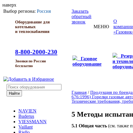
наверх
Выбор региона:
Россия
Заказать
обратный
О
звонок
Оборудование для
МЕНЮ
компани
котельных
и теплоснабжения
«Газовик
8-800-2000-230
Резе
Газовое
и технол
Звонки по России
оборудование
бесплатно
оборудов
Главная
/
Продукция по бренд
676:1996) Горелки газовые авт
Технические требования, треб
NAVIEN
5 Методы испыта
Buderus
VIESSMANN
5.1 Общая часть
(см. также 
Vaillant
Riello