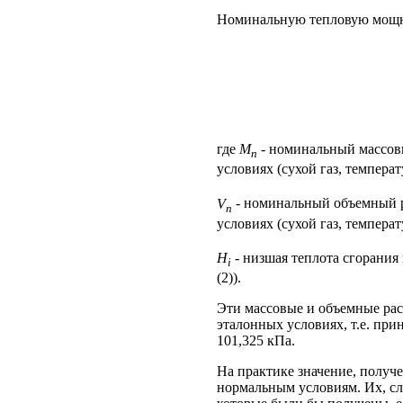
Номинальную тепловую мощ
где
M
- номинальный массовы
n
условиях (сухой газ, температ
V
- номинальный объемный р
n
условиях (сухой газ, температ
H
- низшая теплота сгорания 
i
(2)).
Эти массовые и объемные рас
эталонных условиях, т.е. при
101,325 кПа.
На практике значение, получе
нормальным условиям. Их, сл