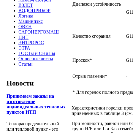
Диапазон устойчивость
ВЗЛЕТ
ВОДОПРИБОР
G1
Логика
Машинпэкс
ОВЕН
САРЭНЕРГОМАШ
Качество сгорания
G1
ЦИТ
ЭНТРОРОС
ЭТРА
ГОСТы и СНиПы
Опросные листы
Проскок*
G1
Статьи
Отрыв пламени*
-
Новости
* Для горелок полного предв
Принимаем заказы на
изготовление
индивидуальных тепловых
Характеристики горелки пров
пунктов ИТП
приведенных в таблице 3 (см
При мощности, равной или бол
Теплораспределительный
групп Н/Е или L и 3-го семей
или тепловой пункт - это