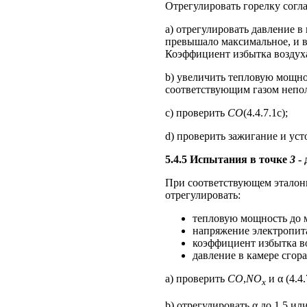
Отрегулировать горелку согла
a) отрегулировать давление в 
превышало максимальное, и в
Коэффициент избытка воздуха
b) увеличить тепловую мощно
соответствующим газом непол
c) проверить
CO
(4.4.7.1с);
d) проверить зажигание и усто
5.4.5 Испытания в точке
3
- 
При соответствующем эталон
отрегулировать:
тепловую мощность до 
напряжение электропит
коэффициент избытка во
давление в камере сгор
a) проверить
CO
,
NO
и α (4.4.
x
b) отрегулировать α до 1,5 и