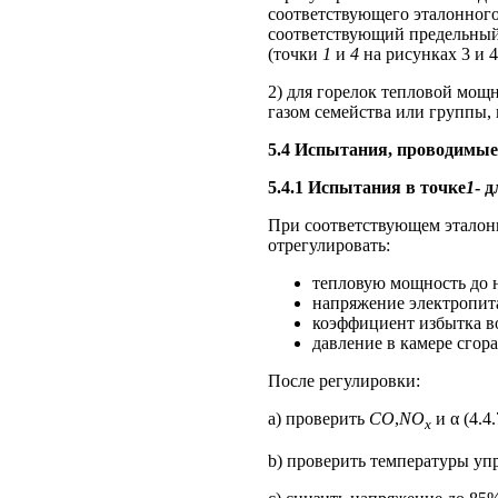
соответствующего эталонного
соответствующий предельный 
(точки
1
и
4
на рисунках 3 и 4 
2) для горелок тепловой мощ
газом семейства или группы, 
5.4 Испытания, проводимы
5.4.1 Испытания в точке
1
- 
При соответствующем эталон
отрегулировать:
тепловую мощность до 
напряжение электропит
коэффициент избытка во
давление в камере сгор
После регулировки:
a) проверить
CO
,
NO
и α (4.4.
x
b) проверить температуры уп