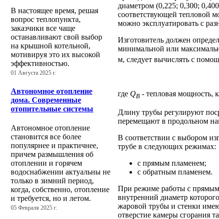
диаметром (0,225; 0,300; 0,400
В настоящее время, решая
соответствующей тепловой мо
вопрос теплопункта,
можно эксплуатировать с ра
заказчики все чаще
останавливают свой выбор
Изготовитель должен определ
на крышной котельной,
минимальной или максималь
мотивируя это их высокой
м, следует вычислять с помо
эффективностью.
01 Августа 2025 г.
Автономное отопление
где
Q
- тепловая мощность, к
B
дома. Современные
отопительные системы
Длину трубы регулируют поср
перемещают в продольном на
Автономное отопление
становится все более
В соответствии с выбором из
популярнее и практичнее,
трубе в следующих режимах:
причем размышления об
с прямым пламенем;
отоплении и горячем
с обратным пламенем.
водоснабжении актуальны не
только в зимний период,
При режиме работы с прямым
когда, собственно, отопление
внутренний диаметр которого
и требуется, но и летом.
жаровой трубы и стенки имею
05 Февраля 2025 г.
отверстие камеры сгорания т