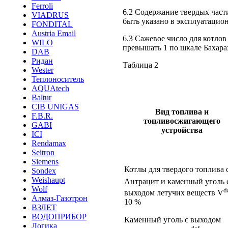
Ferroli
6.2 Содержание твердых част
VIADRUS
быть указано в эксплуатацио
FONDITAL
Austria Email
6.3 Сажевое число для котло
WILO
превышать 1 по шкале Бахара
DAB
Ридан
Таблица 2
Wester
Теплоноситель
AQUAtech
Baltur
CIB UNIGAS
Вид топлива и
F.B.R.
топливосжигающего
GABI
устройства
ICI
Rendamax
Seitron
Siemens
Котлы для твердого топлива 
Sondex
Weishaupt
Антрацит и каменный уголь 
Wolf
d
выходом летучих веществ V
Алмаз-Газотрон
10 %
ВЗЛЕТ
ВОДОПРИБОР
Каменный уголь с выходом
Логика