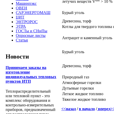
daf
летучих веществ V
> 10 %
Машинпэкс
ОВЕН
Бурый уголь
САРЭНЕРГОМАШ
ЦИТ
Древесина, торф
ЭНТРОРОС
ЭТРА
Котлы для твердого топлива 
ГОСТы и СНиПы
Опросные листы
Антрацит и каменный уголь
Статьи
Бурый уголь
Новости
Древесина, торф
Принимаем заказы на
изготовление
индивидуальных тепловых
Природный газ
пунктов ИТП
Атмосферные горелки
Дутьевые горелки
Теплораспределительный
Легкое жидкое топливо
или тепловой пункт - это
Тяжелое жидкое топливо
комплекс оборудования и
контрольно-измерительных
<<назад
/
в начало
/
вперед>
приборов, предназначенный