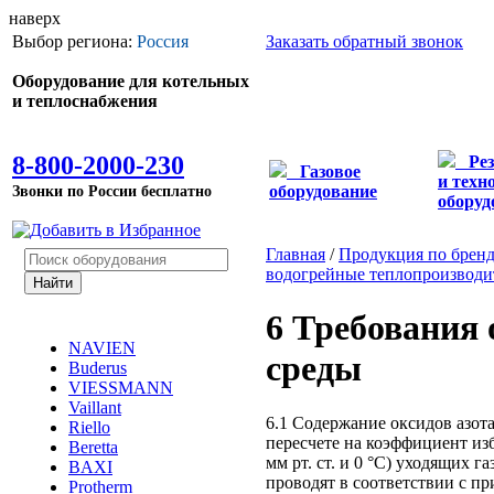
наверх
Выбор региона:
Россия
Заказать обратный звонок
Оборудование для котельных
и теплоснабжения
8-800-2000-230
Ре
Газовое
и техн
Звонки по России бесплатно
оборудование
оборуд
Главная
/
Продукция по брен
водогрейные теплопроизводит
6 Требования
NAVIEN
среды
Buderus
VIESSMANN
Vaillant
6.1 Содержание оксидов азота
Riello
пересчете на коэффициент из
Beretta
мм рт. ст. и 0 °С) уходящих 
BAXI
проводят в соответствии с п
Protherm