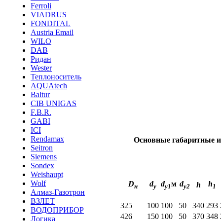
Ferroli
VIADRUS
FONDITAL
Austria Email
WILO
DAB
Ридан
Wester
Теплоноситель
AQUAtech
Baltur
CIB UNIGAS
F.B.R.
GABI
ICI
Rendamax
Основные габаритные и
Seitron
Siemens
Sondex
Weishaupt
Wolf
D
d
d
м
d
h
h
н
y
y1
y2
1
Алмаз-Газотрон
ВЗЛЕТ
325
100
100
50
340
293
ВОДОПРИБОР
426
150
100
50
370
348
Логика