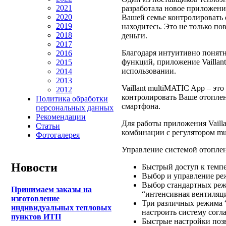
2021
разработала новое приложение
2020
Вашей семье контролировать 
2019
находитесь. Это не только п
2018
деньги.
2017
Благодаря интуитивно понят
2016
функций, приложение Vaillan
2015
использовании.
2014
2013
Vaillant multiMATIC App – эт
2012
контролировать Ваше отоплен
Политика обработки
смартфона.
персональных данных
Рекомендации
Для работы приложения Vaill
Статьи
комбинации с регулятором mu
Фотогалерея
Управление системой отопле
Новости
Быстрый доступ к темп
Выбор и управление ре
Выбор стандартных режи
Принимаем заказы на
“интенсивная вентиляци
изготовление
Три различных режима 
индивидуальных тепловых
настроить систему согл
пунктов ИТП
Быстрые настройки поз