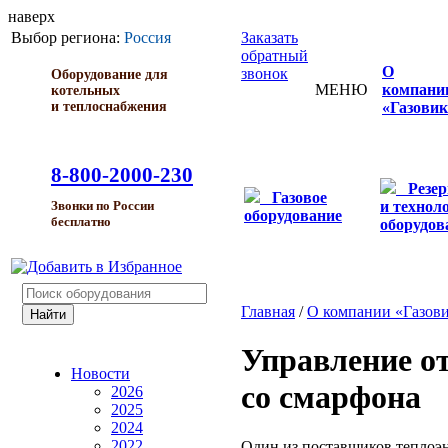
наверх
Выбор региона:
Россия
Заказать
обратный
О
звонок
Оборудование для
МЕНЮ
компани
котельных
и теплоснабжения
«Газовик
8-800-2000-230
Резе
Газовое
и технол
Звонки по России
оборудование
бесплатно
оборудов
Главная
/
О компании «Газов
Управление о
Новости
со смарфона
2026
2025
2024
2022
Один из поставщиков теплоэ