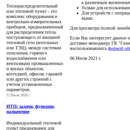
к различным жизненным
Теплораспределительный
Только для использова
или тепловой пункт - это
Для устройств с операц
комплекс оборудования и
выше.
контрольно-измерительных
приборов, предназначенный
Для просмотра полной линей
для распределения тепла,
поступающего от внешней
Если Вас интересует данное 
тепловой сети (котельных
доставке менеджеру ГК "Газо
или ТЭЦ), между системам
воспользовавшись
формой об
отопления, горячего
06 Июля 2021 г.
водоснабжения или
вентиляции промышленных
и жилых объектов,
коттеджей, офисов, гаражей
или других строений с
учетом установленных
параметров.
12 Июля 2026 г.
ИТП: задачи, функции,
назначение
Индивидуальный тепловой
пункт предназначен для